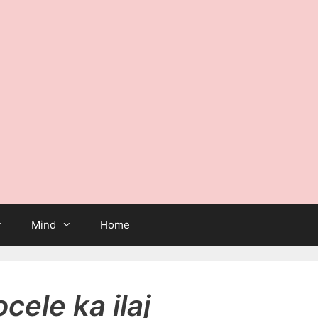
Mind
Home
cele ka ilaj